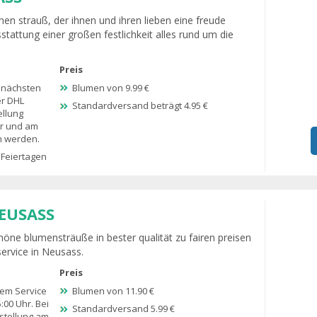
hen strauß, der ihnen und ihren lieben eine freude
sstattung einer großen festlichkeit alles rund um die
Preis
 nächsten
Blumen von 9.99 €
er DHL
Standardversand beträgt 4.95 €
ellung
hr und am
n werden.
 Feiertagen
EUSASS
höne blumensträuße in bester qualität zu fairen preisen
ervice in Neusass.
Preis
dem Service
Blumen von 11.90 €
5:00 Uhr. Bei
Standardversand 5.99 €
stellung am