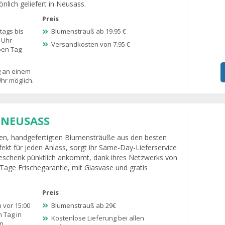
lich geliefert in Neusass.
Preis
ags bis
Blumenstrauß ab 19.95 €
 Uhr
Versandkosten von 7.95 €
ben Tag
g an einem
hr möglich.
 NEUSASS
hesten, handgefertigten Blumensträuße aus den besten
kt für jeden Anlass, sorgt ihr Same-Day-Lieferservice
Geschenk pünktlich ankommt, dank ihres Netzwerks von
 Tage Frischegarantie, mit Glasvase und gratis
Preis
 vor 15:00
Blumenstrauß ab 29€
 Tag in
Kostenlose Lieferung bei allen
n.