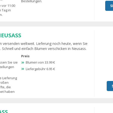
Bestellungen.
S
 vor 11:00
 Tag in
n.
NEUSASS
 versenden weltweit. Lieferung noch heute, wenn Sie
s. Schnell und einfach Blumen verschicken in Neusass.
Preis
sen Sie sie
Blumen von 33.99 €
tellungen
Liefergebühr 6.95 €
e Lieferung
großen
te, die
fnet haben
ASS