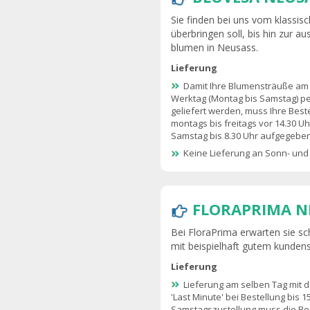
Sie finden bei uns vom klassisc
überbringen soll, bis hin zur au
blumen in Neusass.
Lieferung
Damit Ihre Blumensträuße am
Werktag (Montag bis Samstag) p
geliefert werden, muss Ihre Best
montags bis freitags vor 14.30 U
Samstag bis 8.30 Uhr aufgegebe
Keine Lieferung an Sonn- und
FLORAPRIMA N
Bei FloraPrima erwarten sie sc
mit beispielhaft gutem kundens
Lieferung
Lieferung am selben Tag mit 
'Last Minute' bei Bestellung bis 1
Samstagszustellung muss die Be