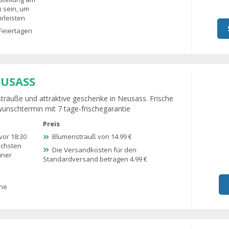
n sein, um
rleisten
Feiertagen
EUSASS
träuße und attraktive geschenke in Neusass. Frische
wunschtermin mit 7 tage-frischegarantie
Preis
vor 18:30
Blumenstrauß von 14.99 €
ächsten
Die Versandkosten für den
iner
Standardversand betragen 4.99 €
ine