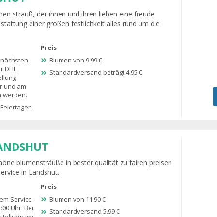
hen strauß, der ihnen und ihren lieben eine freude
sstattung einer großen festlichkeit alles rund um die
Preis
 nächsten
Blumen von 9.99 €
er DHL
Standardversand beträgt 4.95 €
ellung
hr und am
n werden.
 Feiertagen
LANDSHUT
höne blumensträuße in bester qualität zu fairen preisen
ervice in Landshut.
Preis
dem Service
Blumen von 11.90 €
5:00 Uhr. Bei
Standardversand 5.99 €
stellung am