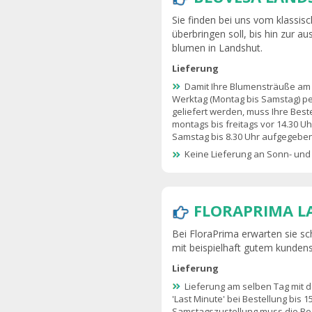
Sie finden bei uns vom klassisc
überbringen soll, bis hin zur au
blumen in Landshut.
Lieferung
Damit Ihre Blumensträuße am
Werktag (Montag bis Samstag) p
geliefert werden, muss Ihre Best
montags bis freitags vor 14.30 U
Samstag bis 8.30 Uhr aufgegebe
Keine Lieferung an Sonn- und
FLORAPRIMA 
Bei FloraPrima erwarten sie sc
mit beispielhaft gutem kundens
Lieferung
Lieferung am selben Tag mit 
'Last Minute' bei Bestellung bis 1
Samstagszustellung muss die Be