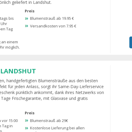
lich geliefert in Landshut.
Preis
ags bis
Blumenstrauß ab 19.95 €
 Uhr
Versandkosten von 7.95 €
ben Tag
g an einem
hr möglich.
A LANDSHUT
hesten, handgefertigten Blumensträuße aus den besten
kt für jeden Anlass, sorgt ihr Same-Day-Lieferservice
Geschenk pünktlich ankommt, dank ihres Netzwerks von
7 Tage Frischegarantie, mit Glasvase und gratis
Preis
 vor 15:00
Blumenstrauß ab 29€
 Tag in
Kostenlose Lieferung bei allen
n.