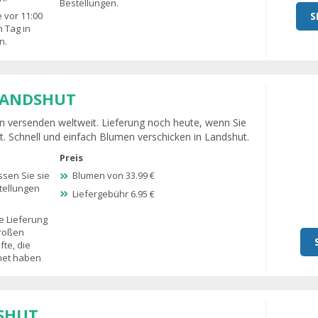
Bestellungen.
S
 vor 11:00
 Tag in
n.
LANDSHUT
 versenden weltweit. Lieferung noch heute, wenn Sie
ut. Schnell und einfach Blumen verschicken in Landshut.
Preis
sen Sie sie
Blumen von 33.99 €
tellungen
Liefergebühr 6.95 €
e Lieferung
großen
te, die
fnet haben
SHUT