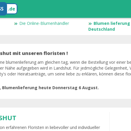
SS
.de
Die Online-Blumenhändler
Blumen lieferung 
Deutschland
hut mit unseren floristen !
eine blumenlieferung am gleichen tag, wenn die Bestellung vor einer b
 der Nähe aufgegeben wird in Landshut. Für jedmögliche Gelegenheit, V
ty's oder Heiratsanträge, um seine liebe zu erklären, können diese fl
t, Blumenlieferung heute Donnerstag 6 August.
SHUT
n erfahrenen Floristen in liebevoller und individueller