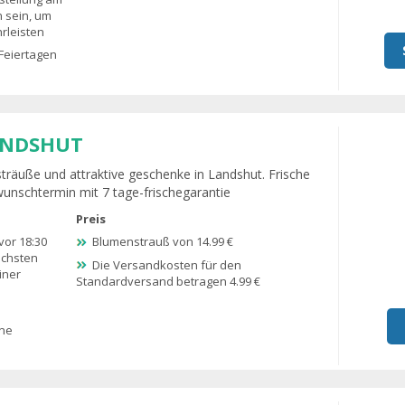
n sein, um
rleisten
Feiertagen
ANDSHUT
träuße und attraktive geschenke in Landshut. Frische
wunschtermin mit 7 tage-frischegarantie
Preis
vor 18:30
Blumenstrauß von 14.99 €
ächsten
Die Versandkosten für den
iner
Standardversand betragen 4.99 €
ine